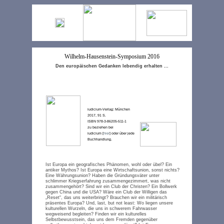
Menü
Wilhelm-Hausenstein-Symposium 2016
Den europäischen Gedanken lebendig erhalten ...
iudicium-Verlag: München
2017, 91 S
.
iudicium-Verlag: München 2017,
91 S
.
ISBN 978-3-86205-511-1
ISBN 978-3-86205-511-1
zu beziehen bei
iudicium [
hier
] oder über jede
zu beziehen bei
Buchhandlung.
iudicium [
hier
] oder über jede
Buchhandlung.
Ist Europa ein geografisches Phänomen, wohl oder übel? Ein
antiker Mythos? Ist Europa eine Wirtschaftsunion, sonst nichts?
Eine Währungsunion? Haben die Gründungsväter unter
schlimmer Kriegserfahrung zusammengezimmert, was nicht
zusammengehört? Sind wir ein Club der Christen? Ein Bollwerk
gegen China und die USA? Wäre ein Club der Willigen das
„Reset“, das uns weiterbringt? Brauchen wir ein militärisch
präsentes Europa? Und, last, but not least: Wo liegen unsere
kulturellen Wurzeln, die uns in schwerem Fahrwasser
wegweisend begleiten? Finden wir ein kulturelles
Selbstbewusstsein, das uns dem Fremden gegenüber