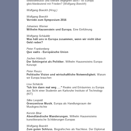
selbstbewusst und tolerant begegnen lässt? Ist Europa
gleichbedeutend mit Frieden? (
Wolfgang Boeckh
)
Wolfgang Boeckh (Hrsg.)
Wolfgang Boeckh
Vorrede zum Symposium 2016
Johannes Werner
Wilhelm Hausenstein und Europa.
Eine Einführung
Wolfgang Schäuble
Was hält uns in Europa zusammen, wenn wir nicht über
Geld reden?
Peter Frankenberg
Quo vadis - Europäische Union
Jochen Hörisch
Der Schöngeist als Politiker.
Wilhelm Hausensteins Europa-
Konzept
Peter Reuss
Politische Vision und wirtschaftliche Notwendigkeit.
Warum
wir Europa brauchen
Lisa Schätzle
"Ich bin dann mal weg ...."
Reales und Erträumtes zu Europa
aus Sicht einer Studentin am Karlsruhe Institute of Technology
(KIT)
Silke Leopold
Grenzenlose Musik.
Europa als Handlungsraum der
Musikgeschichte
Kerstin Bitar
Abendländische Wanderungen.
Wilhelm Hausensteins
kunstliterarische Schilderungen Europas
Wolfgang Boeckh
Zum guten Schluss.
Biografisches als Nachlese. Der Diplomat